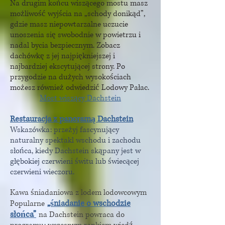
Na drugim końcu wiszącego mostu masz
możliwość wyjścia na „schody donikąd”,
gdzie masz niepowtarzalne uczucie
unoszenia się swobodnie w powietrzu i
nadal bycia bezpiecznym. Zobacz
dachówkę
z jej najpiękniejszej i
najbardziej ekscytującej strony. Po
przygodzie na dużych wysokościach
możesz również odwiedzić Lodowy Pałac.
Most wiszący Dachstein
Restauracja z panoramą Dachstein
Wskazówka: przeżyj fascynujący
naturalny spektakl wschodu i zachodu
słońca, kiedy Dachstein skąpany jest w
głębokiej czerwieni świtu lub świecącej
czerwieni wieczoru.
Kawa śniadaniowa z lodem lodowcowym
„śniadanie o wschodzie
Popularne
słońca”
na Dachstein powraca do