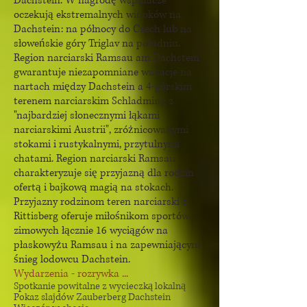
Dachstein. W nagrodę wspinacze
oczekują ekstremalnych widoków na
Dachstein: na północy do Czech lub na
słoweńskie góry Triglav na południu.
Region narciarski Ramsau am Dachstein
gwarantuje niezapomniane wakacje na
nartach między Dachstein a 4-górskim
terenem narciarskim Schladming z
"najbardziej słonecznymi łąkami
narciarskimi Austrii", zróżnicowanymi
stokami i rustykalnymi, przytulnymi
chatami. Region narciarski Ramsau
charakteryzuje się przyjazną dla rodzin
ofertą i bajkową magią na stokach.
Przyjazny rodzinom teren narciarski z
Rittisberg oferuje miłośnikom sportów
zimowych łącznie 16 wyciągów na
płaskowyżu Ramsau i na zapewniającym
śnieg lodowcu Dachstein.
Wydarzenia - rozrywka ...
Spotkanie powitalne z wycieczką lokalną
Pokaz slajdów Zauberberg Dachstein