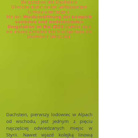
Bergstation der Dachstein
Gletscherbahn einem umfassenden
Umbau unterzogen.
Mit der
Wiedereröffnung der komplett
sanierten und modernisierten
Bergstation im Mai 2024
startete nun
ein neues Zeitalter des Hochgenuss am
Dachstein Gletscher.
Dachstein, pierwszy lodowiec w Alpach
od wschodu, jest jednym z pięciu
najczęściej odwiedzanych miejsc w
Styrii. Nawet wjazd kolejką linową