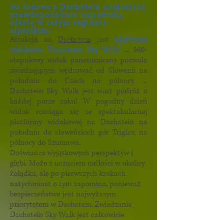
Na lodowcu Dachstein znajdziesz
prawdopodobnie najszerszą
ofertę w całym regionie
alpejskim:
Atrakcją na
Dachstein
jest
platforma
widokowa "Dachstein Sky Walk"
... 360-
stopniowy widok panoramiczny pozwala
zwiedzającym wędrować od Słowenii na
południu do Czech na północy ...
Dachstein Sky Walk jest wart podróż o
każdej porze roku! W pogodny dzień
widok rozciąga się ze spektakularnej
platformy widokowej na Dachstein na
południu do słoweńskich gór Triglav, na
północy do Szumawa.
Doświadcz wyjątkowych perspektyw i
głębi. Może z uczuciem mdłości w okolicy
żołądka, ale po pierwszych krokach
natychmiast o tym zapomina, ponieważ
bezpieczeństwo jest najwyższym
priorytetem w Dachstein. Zwiedzanie
Dachstein Sky Walk jest całkowicie