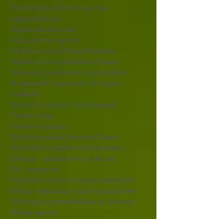
Dzień wspinaczkowy w ogrodzie
wspinaczkowym
Wspinaczka dla dzieci
3 dni aktywny w górach
Wejście na szczyt Hoher Dachstein
Wejście na szczyt Dachstein Tauern
Wycieczka po lodowcu Simonyscharte
Przyjemność wspinaczki w 3 stopniu
trudności
Ramsau via ferrata - Scheichenspitz
Via ferrata Irg
Via ferrata Johann
Wycieczka górska Dachstein Tauern
Wycieczka do jaskini w Dachsteinloch
Silberkar - młodzieżowa via ferrata
Kali - wspinaj się
Wycieczka via ferrata dla początkujących
Próbna wspinaczka w hali wspinaczkowej
Wycieczka z przewodnikiem po lodowcu
Biblijne spacery