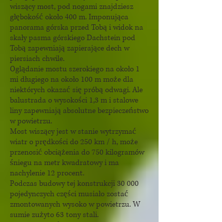
wiszący most, pod nogami znajdziesz
głębokość około 400 m. Imponująca
panorama górska przed Tobą i widok na
skały pasma górskiego Dachstein pod
Tobą zapewniają zapierające dech w
piersiach chwile.
Oglądanie mostu szerokiego na około 1
mi długiego na około 100 m może dla
niektórych okazać się próbą odwagi. Ale
balustrada o wysokości 1,3 m i stalowe
liny zapewniają absolutne bezpieczeństwo
w powietrzu.
Most wiszący jest w stanie wytrzymać
wiatr o prędkości do 250 km / h, może
przenosić obciążenia do 750 kilogramów
śniegu na metr kwadratowy i ma
nachylenie 12 procent.
Podczas budowy tej konstrukcji 30 000
pojedynczych części musiało zostać
zmontowanych wysoko w powietrzu. W
sumie zużyto 63 tony stali.