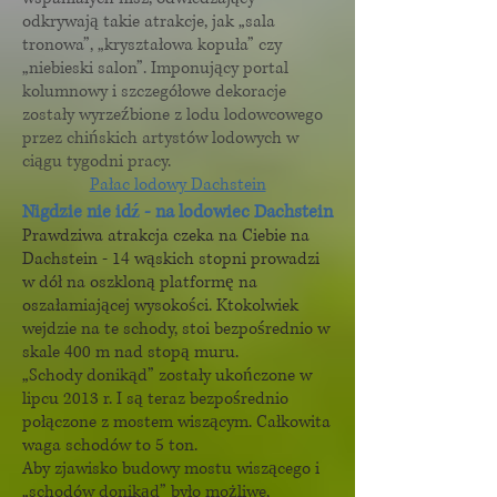
odkrywają takie atrakcje, jak „sala
tronowa”, „kryształowa kopuła” czy
„niebieski salon”. Imponujący portal
kolumnowy i szczegółowe dekoracje
zostały wyrzeźbione z lodu lodowcowego
przez chińskich artystów lodowych w
ciągu tygodni pracy.
Pałac lodowy Dachstein
Nigdzie nie idź - na lodowiec Dachstein
Prawdziwa atrakcja czeka na Ciebie na
Dachstein - 14 wąskich stopni prowadzi
w dół na oszkloną platformę na
oszałamiającej wysokości. Ktokolwiek
wejdzie na te schody, stoi bezpośrednio w
skale 400 m nad stopą muru.
„Schody donikąd” zostały ukończone w
lipcu 2013 r. I są teraz bezpośrednio
połączone z mostem wiszącym. Całkowita
waga schodów to 5 ton.
Aby zjawisko budowy mostu wiszącego i
„schodów donikąd” było możliwe,