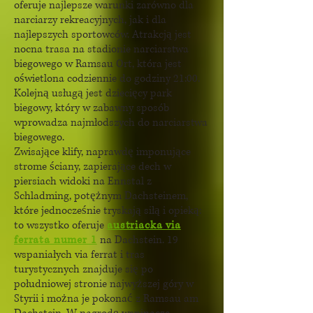
oferuje najlepsze warunki zarówno dla
narciarzy rekreacyjnych, jak i dla
najlepszych sportowców. Atrakcją jest
nocna trasa na stadionie narciarstwa
biegowego w Ramsau Ort, która jest
oświetlona codziennie do godziny 21:00.
Kolejną usługą jest dziecięcy park
biegowy, który w zabawny sposób
wprowadza najmłodszych do narciarstwa
biegowego.
Zwisające klify, naprawdę imponujące
strome ściany, zapierające dech w
piersiach widoki na Ennstal z
Schladming, potężnym Dachsteinem,
które jednocześnie tryskają siłą i opieką:
to wszystko oferuje
austriacka via
ferrata numer 1
na Dachstein. 19
wspaniałych via ferrat i tras
turystycznych znajduje się po
południowej stronie najwyższej góry w
Styrii i można je pokonać z Ramsau am