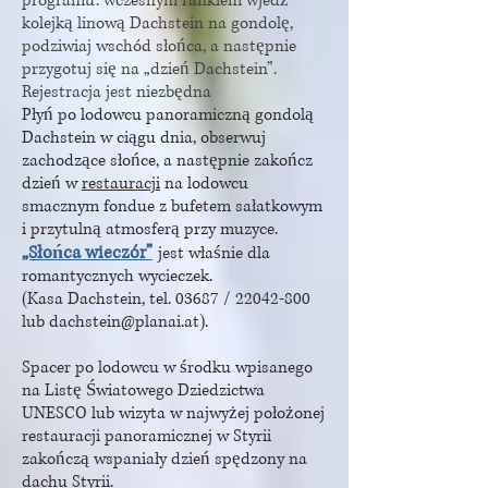
programu: wczesnym rankiem wjedź
kolejką linową Dachstein na gondolę,
podziwiaj wschód słońca, a następnie
przygotuj się na „dzień Dachstein”.
Rejestracja jest niezbędna
Płyń po lodowcu panoramiczną gondolą
Dachstein w ciągu dnia, obserwuj
zachodzące słońce, a następnie zakończ
dzień w
restauracji
na lodowcu
smacznym fondue z bufetem sałatkowym
i przytulną atmosferą przy muzyce.
„Słońca wieczór”
jest właśnie dla
romantycznych wycieczek.
(Kasa Dachstein, tel. 03687 /
22042-800
lub
dachstein@planai.at
).
Spacer po lodowcu w środku wpisanego
na Listę Światowego Dziedzictwa
UNESCO lub wizyta w najwyżej położonej
restauracji panoramicznej w Styrii
zakończą wspaniały dzień spędzony na
dachu Styrii.