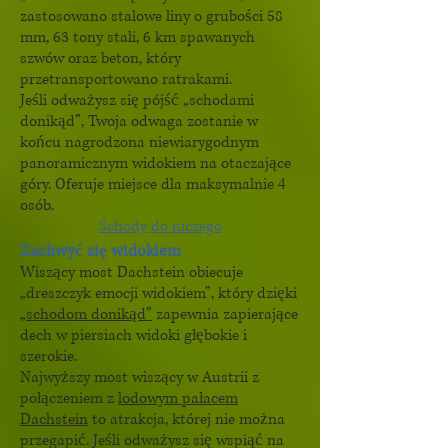
zastosowano stalowe liny o grubości 58
mm, 63 tony stali, 6 km spawanych
szwów oraz beton, który
przetransportowano ratrakami.
Jeśli odważysz się pójść „schodami
donikąd”, Twoja odwaga zostanie w
końcu nagrodzona niewiarygodnym
panoramicznym widokiem na otaczające
góry. Oferuje miejsce dla maksymalnie 4
osób.
Schody do niczego
Zachwyć się widokiem
Wiszący most Dachstein obiecuje
„dreszczyk emocji widokiem”, który dzięki
„schodom donikąd”
zapewnia zapierające
dech w piersiach widoki głębokie i
szerokie.
Najwyższy most wiszący w Austrii z
połączeniem z
lodowym pałacem
Dachstein
to atrakcja, której nie można
przegapić. Jeśli odważysz się wspiąć na