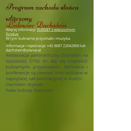
Program zachodu słońca
włączony
Lodowiec Dachstein
Więcej informacji:
SUNSET z wieczornym
fondue
W tym
kulinarne przysmaki i muzyka.
m
Informacje i rejestracja:
+43 3687 22042800
lub
dachstein@planai.at
Restauracja panoramiczna Dachstein na
wysokości 2700 m: daj się rozpieścić
kulinarnymi przysmakami. Seminaria i
konferencje są również mile widziane w
najwyższej sali seminaryjnej w Austrii.
Dachstein Skywalk
Pałac lodowy Dachstein