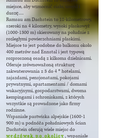
Ramsau am Dachstein to właściwe
miejsce, aby wzmocnić ciało, umysł i
duszę….
Ramsau am Dachstein to 18-kilometrowy,
szeroki na 4 kilometry, wysoki płaskowyż
(1000-1300 m) skierowany na południe z
rozległymi powierzchniami płaskimi.
Miejsce to jest podobne do balkonu około
400 metrów nad Ennstal i jest typową
rozproszoną osadą z kilkoma dzielnicami.
Oferuje zrównoważoną strukturę
zakwaterowania z 3 do 4 * hotelami,
zajazdami, pensjonatami, pokojami
prywatnymi, apartamentami / domami
wakacyjnymi, gospodarstwami, dwoma
kempingami i schroniskami, z których
wszystkie są prowadzone jako firmy
rodzinne.
Wspaniałe pastwiska alpejskie (1600-1
900 m) u podnóża południowych ścian
Dachstein oferują wiele miejsc do
wędrówek po okolicy
, wspaniałe