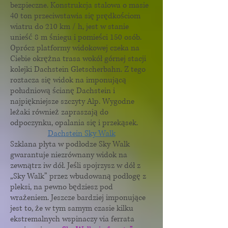
bezpieczne. Konstrukcja stalowa o masie
40 ton przeciwstawia się prędkościom
wiatru do 210 km / h, jest w stanie
unieść 8 m śniegu i pomieści 150 osób.
Oprócz platformy widokowej czeka na
Ciebie okrężna trasa wokół górnej stacji
kolejki Dachstein Gletscherbahn. Z tego
roztacza się widok na imponującą
południową ścianę Dachstein i
najpiękniejsze szczyty Alp. Wygodne
leżaki również zapraszają do
odpoczynku, opalania się i przekąsek.
Dachstein Sky Walk
Szklana płyta w podłodze Sky Walk
gwarantuje niezrównany widok na
zewnątrz iw dół. Jeśli spojrzysz w dół z
„Sky Walk” przez wbudowaną podłogę z
pleksi, na pewno będziesz pod
wrażeniem. Jeszcze bardziej imponujące
jest to, że w tym samym czasie kilku
ekstremalnych wspinaczy via ferrata