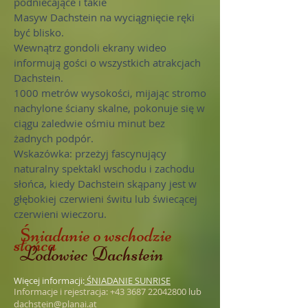
podniecające i takie
Masyw Dachstein na wyciągnięcie ręki
być blisko.
Wewnątrz gondoli ekrany wideo
informują gości o wszystkich atrakcjach
Dachstein.
1000 metrów wysokości, mijając stromo
nachylone ściany skalne, pokonuje się w
ciągu zaledwie ośmiu minut bez
żadnych podpór.
Wskazówka: przeżyj fascynujący
naturalny spektakl wschodu i zachodu
słońca, kiedy Dachstein skąpany jest w
głębokiej czerwieni świtu lub świecącej
czerwieni wieczoru.
Śniadanie o wschodzie
słońca
Lodowiec Dachstein
Więcej informacji:
ŚNIADANIE SUNRISE
Informacje i rejestracja: +43 3687 22042800 lub
dachstein@planai.at