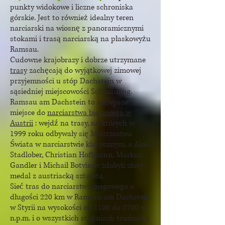
punkty widokowe i liczne schroniska
górskie. Jest to również idealny teren
narciarski na wiosnę z panoramicznymi
stokami i trasą narciarską na płaskowyżu
Ramsau.
Cudowne krajobrazy i dobrze utrzymane
trasy
zachęcają do wyjątkowej zimowej
przyjemności u stóp Dachstein w
sąsiedniej miejscowości Schladming.
Ramsau am Dachstein to najlepsze
miejsce do
narciarstwa biegowego w
Austrii
: wejdź na trasy, na których w
1999 roku odbywały się Mistrzostwa
Świata w narciarstwie klasycznym, a Alois
Stadlober, Christian Hoffmann, Markus
Gandler i Michaił Botvinov zdobyli złoty
medal z austriacką sztafetą.
Sieć tras do narciarstwa biegowego o
długości 220 km w Ramsau am Dachstein
w Styrii na wysokości od 1100 do 2700 m
n.p.m. i o wszystkich stopniach trudności