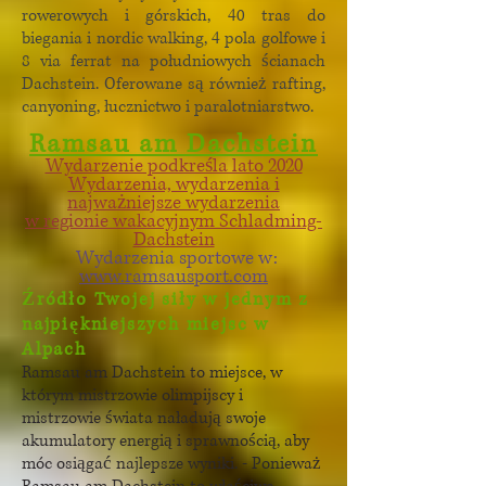
rowerowych i górskich, 40 tras do
biegania i nordic walking, 4 pola golfowe i
8 via ferrat na południowych ścianach
Dachstein. Oferowane są również rafting,
canyoning, łucznictwo i paralotniarstwo.
Ramsau am Dachstein
Wydarzenie podkreśla lato 2020
Wydarzenia, wydarzenia i
najważniejsze wydarzenia
w regionie wakacyjnym Schladming-
Dachstein
Wydarzenia sportowe w:
www.ramsausport.com
Źródło Twojej siły w jednym z
najpiękniejszych miejsc w
Alpach
Ramsau am Dachstein to miejsce, w
którym mistrzowie olimpijscy i
mistrzowie świata naładują swoje
akumulatory energią i sprawnością, aby
móc osiągać najlepsze wyniki. - Ponieważ