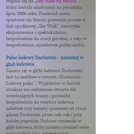
wspina się na
„Sky Walk via ferrata”
,
która została ukończona na początku
lipca 2006 roku. Ponieważ nowa
sportowa via ferrata prowadzi prawie w
linii spadkowej „Sky Walk”, niezwykle
eksponowana i spektakularna,
bezpośrednio do stacji górskiej, a więc w
bezpośrednim sąsiedztwie publiczności.
Pałac lodowy Dachstein
- zanurkuj w
głąb lodowca
Zanurz się w głębi lodowca Dachstein!
Jest to możliwe w nowym »Dachstein
Lodowy pałac ". Wyjątkowa w Austrii
atrakcja ma codziennie otwarte dla
zwiedzających bramy i prowadzi
bezpośrednio do wnętrza lodowca -
zaledwie trzy minuty spacerem od stacji
górnej Dachstein, przez cały rok i przy
każdej pogodzie. Podczas wycieczki w
głąb lodowca, który zawiera również wiele
wspaniałych nisz, odwiedzający