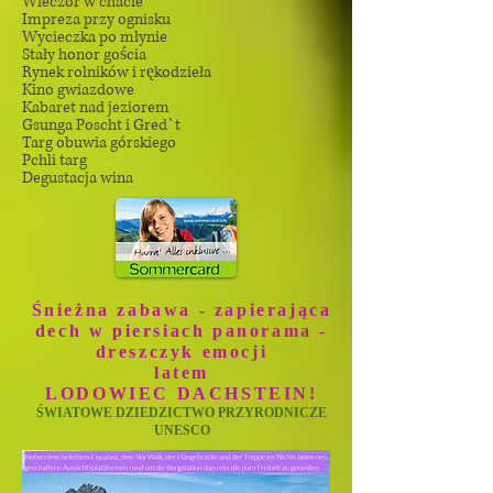
Wieczór w chacie
Impreza przy ognisku
Wycieczka po młynie
Stały honor gościa
Rynek rolników i rękodzieła
Kino gwiazdowe
Kabaret nad jeziorem
Gsunga Poscht i Gred`t
Targ obuwia górskiego
Pchli targ
Degustacja wina
Śnieżna zabawa - zapierająca
dech w piersiach panorama -
dreszczyk emocji
latem
LODOWIEC DACHSTEIN!
ŚWIATOWE DZIEDZICTWO PRZYRODNICZE
UNESCO