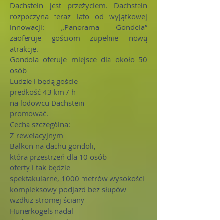
Dachstein jest przeżyciem. Dachstein
rozpoczyna teraz lato od wyjątkowej
innowacji: „Panorama Gondola”
zaoferuje gościom zupełnie nową
atrakcję.
Gondola oferuje miejsce dla około 50
osób
Ludzie i będą goście
prędkość 43 km / h
na lodowcu Dachstein
promować.
Cecha szczególna:
Z rewelacyjnym
Balkon na dachu gondoli,
która przestrzeń dla 10 osób
oferty i tak będzie
spektakularne, 1000 metrów wysokości
kompleksowy podjazd bez słupów
wzdłuż stromej ściany
Hunerkogels nadal