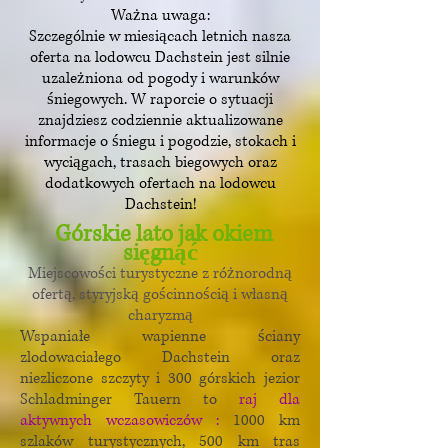
Ważna uwaga:
Szczególnie w miesiącach letnich nasza
oferta na lodowcu Dachstein jest silnie
uzależniona od pogody i warunków
śniegowych. W raporcie o sytuacji
znajdziesz codziennie aktualizowane
informacje o śniegu i pogodzie, stokach i
wyciągach, trasach biegowych oraz
dodatkowych ofertach na lodowcu
Dachstein!
Górskie lato jak okiem
sięgnąć
Miejscowości turystyczne z różnorodną
ofertą, styryjską gościnnością i własną
charyzmą
Wspaniałe wapienne ściany
zlodowaciałego Dachstein oraz
niezliczone szczyty i 300 górskich jezior
Schladminger Tauern to
raj dla
aktywnych wczasowiczów
:
1000 km
szlaków turystycznych, 500 km tras