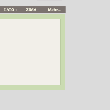
LATO +
ZIMA +
Mehr...