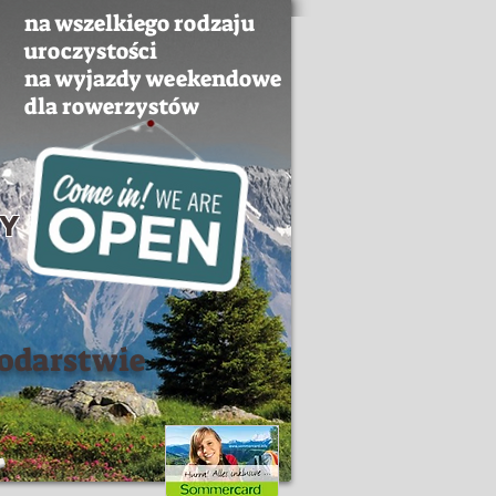
na wszelkiego rodzaju
uroczystości
na wyjazdy weekendowe
dla rowerzystów
wy
odarstwie
.