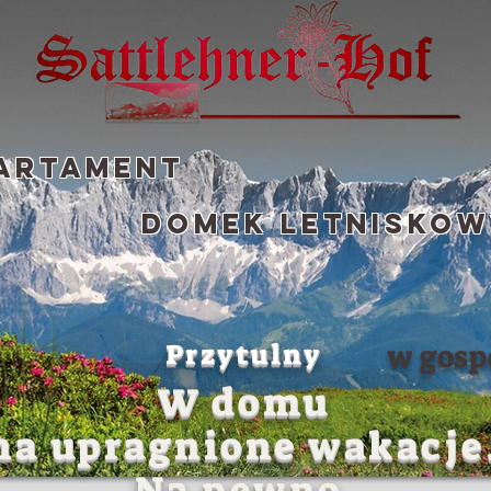
artament
Domek letnisko
Przytulny
w gosp
W domu
na upragnione wakacje
Na pewno.